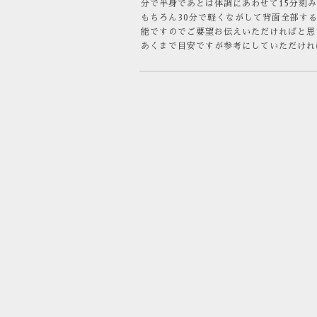
分で半身であとは体調にあわせて15分刻
もちろん30分で軽くながして背面全部す
能ですのでご要望お伝えいただければと思
あくまで目安ですが参考にしていただけれ